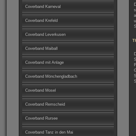
D
Coverband Karneval
s
a
Coverband Krefeld
u
S
Coverband Leverkusen
T
Coverband Maiball
D
S
Coverband mit Anlage
P
G
S
Coverband Mönchengladbach
S
Coverband Mosel
Coverband Remscheid
Coverband Rursee
Coverband Tanz in den Mai