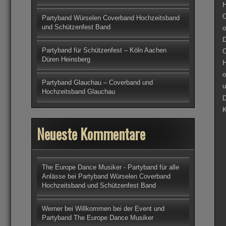
H
O
Partyband Würselen Coverband Hochzeitsband
und Schützenfest Band
o
D
Partyband für Schützenfest – Köln Aachen
O
Düren Heinsberg
H
o
Partyband Glauchau – Coverband und
u
Hochzeitsband Glauchau
D
K
Neueste Kommentare
The Europe Dance Musiker - Partyband für alle
Anlässe
bei
Partyband Würselen Coverband
Hochzeitsband und Schützenfest Band
Werner
bei
Willkommen bei der Event und
Partyband The Europe Dance Musiker