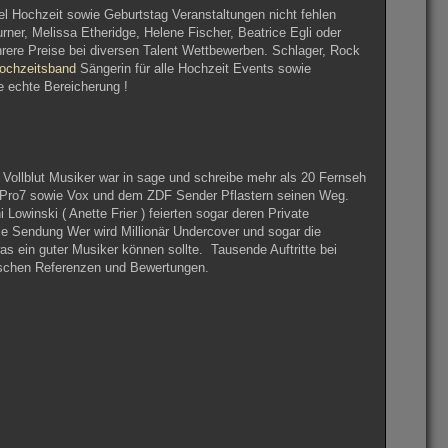
el Hochzeit sowie Geburtstag Veranstaltungen nicht fehlen
rner, Melissa Etheridge, Helene Fischer, Beatrice Egli oder
rere Preise bei diversen Talent Wettbewerben. Schlager, Rock
ochzeitsband
Sängerin für alle Hochzeit Events sowie
e echte Bereicherung !
 Vollblut Musiker war in sage und schreibe mehr als 20 Fernseh
, Pro7 sowie Vox und dem ZDF Sender Pflastern seinen Weg.
Lowinski ( Anette Frier ) feierten sogar deren Private
ie Sendung Wer wird Millionär Undercover und sogar die
s ein guter Musiker können sollte. Tausende Auftritte bei
tischen Referenzen und Bewertungen.