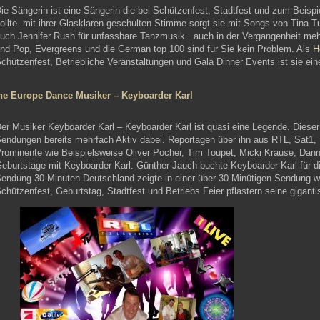
ie Sängerin ist eine Sängerin die bei Schützenfest, Stadtfest und zum Beispi
ollte. mit ihrer Glasklaren geschulten Stimme sorgt sie mit Songs von Tina Tu
uch Jennifer Rush für unfassbare Tanzmusik. auch in der Vergangenheit meh
nd Pop, Evergreens und die German top 100 sind für Sie kein Problem. Als
H
chützenfest, Betriebliche Veranstaltungen und Gala Dinner Events ist sie ein
he Europe Dance Musiker – Keyboarder Karl
er Musiker Keyboarder Karl – Keyboarder Karl ist quasi eine Legende. Dieser
endungen bereits mehrfach Aktiv dabei. Reportagen über ihn aus RTL, Sat1
rominente wie Beispielsweise Oliver Pocher, Tim Toupet, Micki Krause, Danni 
eburtstage mit Keyboarder Karl. Günther Jauch buchte Keyboarder Karl für d
endung 30 Minuten Deutschland zeigte in einer über 30 Minütigen Sendung wa
chützenfest, Geburtstag, Stadtfest und Betriebs Feier pflastern seine gigan