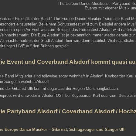
The Europe Dance Musikers – Partyband Ho
Events mit eigener Musik und
ank der Flexibilität der Band “ The Europe Dance Musiker “ sind alle Band Mi
esondert einzustellen.Bei einem Schützenfest wird zum Beispiel andere Musik
ei einem open Air Fest wie zum Beispiel das Europafest Alsdorf wird natürli
eihnachtsmarkt. Die Burg Alsdorf ist ja bekanntlich immer wieder gerade zu
eihnachtsmarktes der Stadt Alsdorf. hier wird dann natürlich Weihnachtliche 
itsingen LIVE auf den Bühnen gespielt.
ie Event und Coverband Alsdorf kommt quasi aus
ie Band Mitglieder sind teilweise sogar wohnhaft in Alsdorf. Keyboarder Kar
ie Sängerin wohnt in Alsdorf
nd der Gitarrist Ulli kommt sogar aus der Region Mönchengladbach.
eprobt wird entweder in Alsdorf OST bei Keyboarder Karl oder zum Beispie
ie Partyband Alsdorf / Coverband Alsdorf / Hochz
he Europe Dance Musiker – Gitarrist, Schlagzeuger und Sänger Ulli