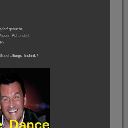
.
sdorf gebucht.
lsdorf Puffendorf
gen
 Beschallungs Technik !