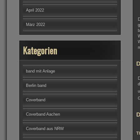
April 2022
D
März 2022
g
b
W
W
Kategorien
m
D
band mit Anlage
D
d
Berlin band
u
G
Coverband
D
Coverband Aachen
Coverband aus NRW
T