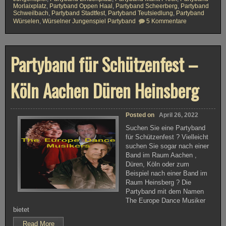
Morlaixplatz
,
Partyband Oppen Haal
,
Partyband Scheerberg
,
Partyband
Schweilbach
,
Partyband Stadtfest
,
Partyband Teutsiedlung
,
Partyband
z
Würselen
,
Würselner Jungenspiel Partyband
5 Kommentare
u
P
a
r
Partyband für Schützenfest –
t
y
b
a
Köln Aachen Düren Heinsberg
n
d
W
ü
r
Posted on
April 26, 2022
s
e
Suchen Sie eine Partyband
l
für Schützenfest ? Vielleicht
e
suchen Sie sogar nach einer
n
C
Band im Raum Aachen ,
o
Düren, Köln oder zum
v
Beispiel nach einer Band im
e
Raum Heinsberg ? Die
r
b
Partyband mit dem Namen
a
The Europe Dance Musiker
n
bietet
d
H
Read More
o