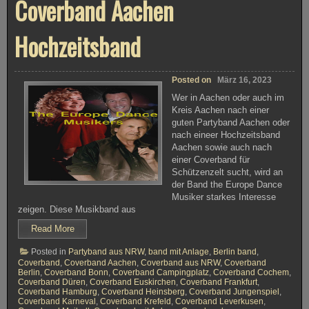
Coverband Aachen
Hochzeitsband
Posted on
März 16, 2023
Wer in Aachen oder auch im
Kreis Aachen nach einer
guten Partyband Aachen oder
nach eineer Hochzeitsband
Aachen sowie auch nach
einer Coverband für
Schützenzelt sucht, wird an
der Band the Europe Dance
Musiker starkes Interesse
zeigen. Diese Musikband aus
Read More
Posted in
Partyband aus NRW
,
band mit Anlage
,
Berlin band
,
Coverband
,
Coverband Aachen
,
Coverband aus NRW
,
Coverband
Berlin
,
Coverband Bonn
,
Coverband Campingplatz
,
Coverband Cochem
,
Coverband Düren
,
Coverband Euskirchen
,
Coverband Frankfurt
,
Coverband Hamburg
,
Coverband Heinsberg
,
Coverband Jungenspiel
,
Coverband Karneval
,
Coverband Krefeld
,
Coverband Leverkusen
,