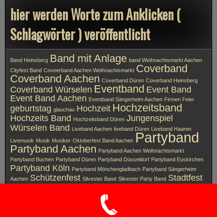
hier werden Worte zum Anklicken (
Schlagwörter ) veröffentlicht
Band mit Anlage
Band Heinsberg
band Weihnachtsmarkt Aachen
Coverband
Cityfest Band
Coveerband Aachen Weihnachtsmarkt
Coverband Aachen
Coverband Düren
Coverband Heinsberg
Eventband
Coverband Würselen
Event Band
Event Band Aachen
Eventband Sängerheim Aachen
Firmen Feier
Hochzeitsband
geburtstag
Hochzeit
glauchau
Hochzeits Band
Jungenspiel
Hochzeitsband Düren
Würselen Band
Liveband Aachen
liveband Düren
Liveband Haaren
Partyband
Livemusik
Musik
Musiker
Oktoberfest Band Aachen
Partyband Aachen
Partyband Aachen Weihnachtsmarkt
Partyband Buchen
Partyband Düren
Partyband Düsseldorf
Partyband Euskirchen
Partyband Köln
Partyband Mönchengladbach
Partyband Sängerheim
Schützenfest
Stadtfest
Aachen
Silvester Band
Silvester Party Band
Band
Stadt Fest Band
Weinfest Band