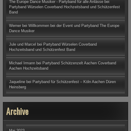
n
The Europe Dance Musiker - Partyband für alle Anlässe
bei
d
Partyband Würselen Coverband Hochzeitsband und Schützenfest
a
Band
u
s
N
R
Werner
bei
Willkommen bei der Event und Partyband The Europe
W
Dance Musiker
–
K
u
Jule und Marcel
bei
Partyband Würselen Coverband
r
Hochzeitsband und Schützenfest Band
z
e
P
r
Michael Irmann
bei
Partyband Schützenzelt Aachen Coverband
ä
Aachen Hochzeitsband
s
e
n
Jaqueline
bei
Partyband für Schützenfest – Köln Aachen Düren
t
a
Heinsberg
t
i
o
n
Archive
Mai 2023