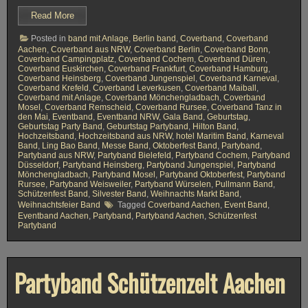
Read More
Posted in
band mit Anlage
,
Berlin band
,
Coverband
,
Coverband
Aachen
,
Coverband aus NRW
,
Coverband Berlin
,
Coverband Bonn
,
Coverband Campingplatz
,
Coverband Cochem
,
Coverband Düren
,
Coverband Euskirchen
,
Coverband Frankfurt
,
Coverband Hamburg
,
Coverband Heinsberg
,
Coverband Jungenspiel
,
Coverband Karneval
,
Coverband Krefeld
,
Coverband Leverkusen
,
Coverband Maiball
,
Coverband mit Anlage
,
Coverband Mönchengladbach
,
Coverband
Mosel
,
Coverband Remscheid
,
Coverband Rursee
,
Coverband Tanz in
den Mai
,
Eventband
,
Eventband NRW
,
Gala Band
,
Geburtstag
,
Geburtstag Party Band
,
Geburtstag Partyband
,
Hilton Band
,
Hochzeitsband
,
Hochzeitsband aus NRW
,
hotel Maritim Band
,
Karneval
Band
,
Ling Bao Band
,
Messe Band
,
Oktoberfest Band
,
Partyband
,
Partyband aus NRW
,
Partyband Bielefeld
,
Partyband Cochem
,
Partyband
Düsseldorf
,
Partyband Heinsberg
,
Partyband Jungenspiel
,
Partyband
Mönchengladbach
,
Partyband Mosel
,
Partyband Oktoberfest
,
Partyband
Rursee
,
Partyband Weisweiler
,
Partyband Würselen
,
Pullmann Band
,
Schützenfest Band
,
Silvester Band
,
Weihnachts Markt Band
,
Weihnachtsfeier Band
Tagged
Coverband Aachen
,
Event Band
,
Eventband Aachen
,
Partyband
,
Partyband Aachen
,
Schützenfest
Partyband
Partyband Schützenzelt Aachen