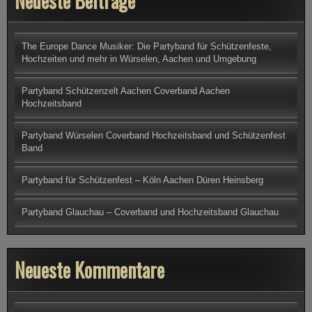
Neueste Beiträge
M
P
a
r
t
The Europe Dance Musiker: Die Partyband für Schützenfeste,
y
Hochzeiten und mehr in Würselen, Aachen und Umgebung
b
a
n
d
Partyband Schützenzelt Aachen Coverband Aachen
/
Hochzeitsband
E
v
e
Partyband Würselen Coverband Hochzeitsband und Schützenfest
n
Band
t
b
a
n
Partyband für Schützenfest – Köln Aachen Düren Heinsberg
d
–
H
Partyband Glauchau – Coverband und Hochzeitsband Glauchau
o
c
h
z
e
Neueste Kommentare
i
t
s
b
a