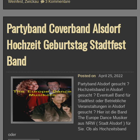
z
Weinfest
,
Zwickau
3 Kommentare
u
P
a
r
Partyband Coverband Alsdorf
t
y
b
a
Hochzeit Geburtstag Stadtfest
n
d
G
l
Band
a
u
c
h
a
Posted on
April 25, 2022
u
Partyband Alsdorf gesucht ?
–
C
Hochzeitsband in Alsdorf
o
gesucht ? Eventuell Band für
v
Stadtfest oder Betriebliche
e
r
Veranstaltungen in Alsdorf
b
gesucht ? Hier ist die Band
a
The Europe Dance Musiker
n
aus NRW ( Stadt Alsdorf ) für
d
u
Sie. Ob als Hochzeitsband
n
oder
d