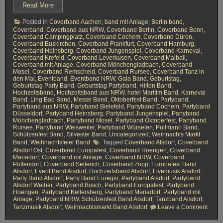
H
Read More
o
c
Posted in
Coverband Aachen
,
band mit Anlage
,
Berlin band
,
h
z
Coverband
,
Coverband aus NRW
,
Coverband Berlin
,
Coverband Bonn
,
e
Coverband Campingplatz
,
Coverband Cochem
,
Coverband Düren
,
i
Coverband Euskirchen
,
Coverband Frankfurt
,
Coverband Hamburg
,
t
Coverband Heinsberg
,
Coverband Jungenspiel
,
Coverband Karneval
,
s
Coverband Krefeld
,
Coverband Leverkusen
,
Coverband Maiball
,
b
Coverband mit Anlage
,
Coverband Mönchengladbach
,
Coverband
a
Mosel
,
Coverband Remscheid
,
Coverband Rursee
,
Coverband Tanz in
n
den Mai
,
Eventband
,
Eventband NRW
,
Gala Band
,
Geburtstag
,
d
Geburtstag Party Band
,
Geburtstag Partyband
,
Hilton Band
,
G
Hochzeitsband
,
Hochzeitsband aus NRW
,
hotel Maritim Band
,
Karneval
l
Band
,
Ling Bao Band
,
Messe Band
,
Oktoberfest Band
,
Partyband
,
a
Partyband aus NRW
,
Partyband Bielefeld
,
Partyband Cochem
,
Partyband
u
Düsseldorf
,
Partyband Heinsberg
,
Partyband Jungenspiel
,
Partyband
c
Mönchengladbach
,
Partyband Mosel
,
Partyband Oktoberfest
,
Partyband
h
Rursee
,
Partyband Weisweiler
,
Partyband Würselen
,
Pullmann Band
,
a
Schützenfest Band
,
Silvester Band
,
Uncategorized
,
Weihnachts Markt
u
Band
,
Weihnachtsfeier Band
Tagged
Coverband Alsdorf
,
Coverband
Alsdorf Ost
,
Coverband Europafest
,
Coverband Hoengen
,
Coverband
Mariadorf
,
Coverband mit Anlage
,
Coverband NRW
,
Coverband
Puffendorf
,
Coverband Setterich
,
Coverband Zopp
,
Europafest Band
Alsdorf
,
Event Band Alsdorf
,
Hochzeitsband Alsdorf
,
Livemusik Alsdorf
,
Party Band Alsdorf
,
Party Band Euregio
,
Partyband Alsdorf
,
Partyband
Alsdorf Weiher
,
Partyband Busch
,
Partyband Europafest
,
Partyband
Hoengen
,
Partyband Kellersberg
,
Partyband Mariadorf
,
Partyband mit
Anlage
,
Partyband NRW
,
Schützenfest Band Alsdorf
,
Tanzband Alsdorf
,
o
Tanzmusik Alsdorf
,
Weihnachtsmarkt Band Alsdorf
Leave a Comment
n
P