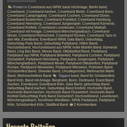
G
e
Posted in
Coverband aus NRW
,
band mit Anlage
,
Berlin band
,
b
Coverband
,
Coverband Aachen
,
Coverband Berlin
,
Coverband Bonn
,
u
Coverband Campingplatz
,
Coverband Cochem
,
Coverband Düren
,
r
Coverband Euskirchen
,
Coverband Frankfurt
,
Coverband Hamburg
,
t
Coverband Heinsberg
,
Coverband Jungenspiel
,
Coverband Karneval
,
s
Coverband Krefeld
,
Coverband Leverkusen
,
Coverband Maiball
,
t
Coverband mit Anlage
,
Coverband Mönchengladbach
,
Coverband
a
Mosel
,
Coverband Remscheid
,
Coverband Rursee
,
Coverband Tanz in
g
den Mai
,
Eventband
,
Eventband NRW
,
Gala Band
,
Geburtstag
,
S
Geburtstag Party Band
,
Geburtstag Partyband
,
Hilton Band
,
t
Hochzeitsband
,
Hochzeitsband aus NRW
,
hotel Maritim Band
,
Karneval
a
Band
,
Ling Bao Band
,
Messe Band
,
Oktoberfest Band
,
Partyband
,
d
Partyband aus NRW
,
Partyband Bielefeld
,
Partyband Cochem
,
Partyband
t
Düsseldorf
,
Partyband Heinsberg
,
Partyband Jungenspiel
,
Partyband
f
Mönchengladbach
,
Partyband Mosel
,
Partyband Oktoberfest
,
Partyband
e
Rursee
,
Partyband Weisweiler
,
Partyband Würselen
,
Pullmann Band
,
s
Schützenfest Band
,
Silvester Band
,
Uncategorized
,
Weihnachts Markt
t
Band
,
Weihnachtsfeier Band
Tagged
band
,
Band für Schützenfest
,
B
Band Köln
,
Band mit Anlage
,
Bergheim
,
Bonn
,
Dortmund
,
Event Band
a
Aachen
,
Eventband
,
Eventband Köln
,
Gala Band
,
geburtstag Band
,
n
Geburtstag Band Aachen
,
Geburtstag Band Krefeld
,
Hochzeits Band
,
d
Hochzeits Band Aachen
,
Hochzeits Band Düsseldorf
,
Hochzeits Band
Krefeld Gebuzrtstag Party Band Düsseldorf
,
Hochzeitsband
,
Leverkusen
,
Mönchengladbach
,
Nordrhein-Westfalen
,
NRW
,
Partyband
,
Partyband
z
Köln
,
Schützenfest Köln
,
Stadtfest Band
2 Kommentare
u
E
-
D
-