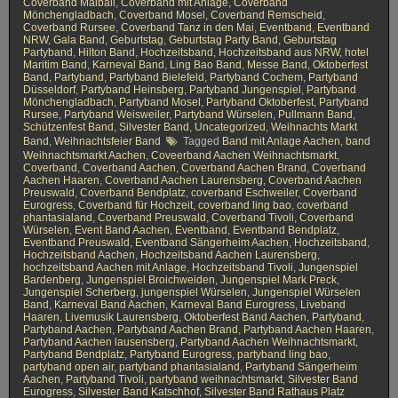
Coverband Maiball
,
Coverband mit Anlage
,
Coverband
Mönchengladbach
,
Coverband Mosel
,
Coverband Remscheid
,
Coverband Rursee
,
Coverband Tanz in den Mai
,
Eventband
,
Eventband
NRW
,
Gala Band
,
Geburtstag
,
Geburtstag Party Band
,
Geburtstag
Partyband
,
Hilton Band
,
Hochzeitsband
,
Hochzeitsband aus NRW
,
hotel
Maritim Band
,
Karneval Band
,
Ling Bao Band
,
Messe Band
,
Oktoberfest
Band
,
Partyband
,
Partyband Bielefeld
,
Partyband Cochem
,
Partyband
Düsseldorf
,
Partyband Heinsberg
,
Partyband Jungenspiel
,
Partyband
Mönchengladbach
,
Partyband Mosel
,
Partyband Oktoberfest
,
Partyband
Rursee
,
Partyband Weisweiler
,
Partyband Würselen
,
Pullmann Band
,
Schützenfest Band
,
Silvester Band
,
Uncategorized
,
Weihnachts Markt
Band
,
Weihnachtsfeier Band
Tagged
Band mit Anlage Aachen
,
band
Weihnachtsmarkt Aachen
,
Coveerband Aachen Weihnachtsmarkt
,
Coverband
,
Coverband Aachen
,
Coverband Aachen Brand
,
Coverband
Aachen Haaren
,
Coverband Aachen Laurensberg
,
Coverband Aachen
Preuswald
,
Coverband Bendplatz
,
coverband Eschweiler
,
Coverband
Eurogress
,
Coverband für Hochzeit
,
coverband ling bao
,
coverband
phantasialand
,
Coverband Preuswald
,
Coverband Tivoli
,
Coverband
Würselen
,
Event Band Aachen
,
Eventband
,
Eventband Bendplatz
,
Eventband Preuswald
,
Eventband Sängerheim Aachen
,
Hochzeitsband
,
Hochzeitsband Aachen
,
Hochzeitsband Aachen Laurensberg
,
hochzeitsband Aachen mit Anlage
,
Hochzeitsband Tivoli
,
Jungenspiel
Bardenberg
,
Jungenspiel Broichweiden
,
Jungenspiel Mark Preck
,
Jungenspiel Scherberg
,
jungenspiel Würselen
,
Jungenspiel Würselen
Band
,
Karneval Band Aachen
,
Karneval Band Eurogress
,
Liveband
Haaren
,
Livemusik Laurensberg
,
Oktoberfest Band Aachen
,
Partyband
,
Partyband Aachen
,
Partyband Aachen Brand
,
Partyband Aachen Haaren
,
Partyband Aachen lausensberg
,
Partyband Aachen Weihnachtsmarkt
,
Partyband Bendplatz
,
Partyband Eurogress
,
partyband ling bao
,
partyband open air
,
partyband phantasialand
,
Partyband Sängerheim
Aachen
,
Partyband Tivoli
,
partyband weihnachtsmarkt
,
Silvester Band
Eurogress
,
Silvester Band Katschhof
,
Silvester Band Rathaus Platz