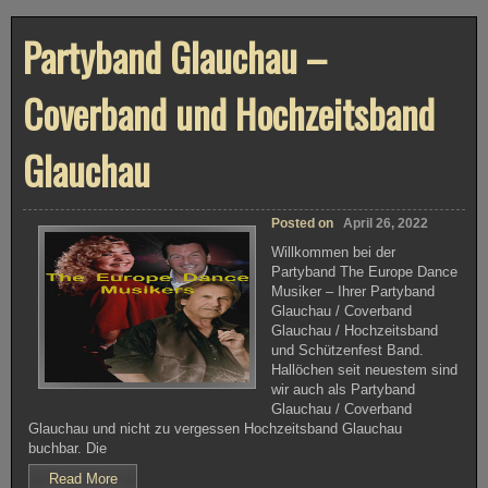
a
r
Partyband Glauchau –
t
y
b
a
Coverband und Hochzeitsband
n
d
f
Glauchau
ü
r
S
c
h
Posted on
April 26, 2022
ü
t
Willkommen bei der
z
Partyband The Europe Dance
e
n
Musiker – Ihrer Partyband
f
Glauchau / Coverband
e
Glauchau / Hochzeitsband
s
t
und Schützenfest Band.
–
Hallöchen seit neuestem sind
K
wir auch als Partyband
ö
Glauchau / Coverband
l
n
Glauchau und nicht zu vergessen Hochzeitsband Glauchau
A
buchbar. Die
a
c
Read More
h