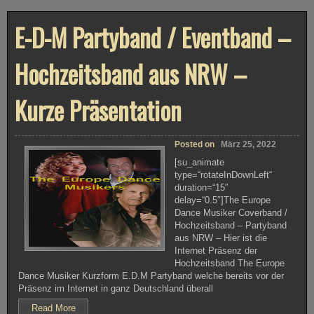
a
r
E-D-M Partyband / Eventband –
t
y
b
a
Hochzeitsband aus NRW –
n
d
C
o
Kurze Präsentation
v
e
r
b
a
Posted on
März 25, 2022
n
[su_animate
d
A
type=“rotateInDownLeft“
l
duration=“15″
s
delay=“0.5″]The Europe
d
o
Dance Musiker Coverband /
r
Hochzeitsband – Partyband
f
aus NRW – Hier ist die
H
Internet Präsenz der
o
c
Hochzeitsband The Europe
h
Dance Musiker Kurzform E.D.M Partyband welche bereits vor der
z
Präsenz im Internet in ganz Deutschland überall
e
i
Read More
t