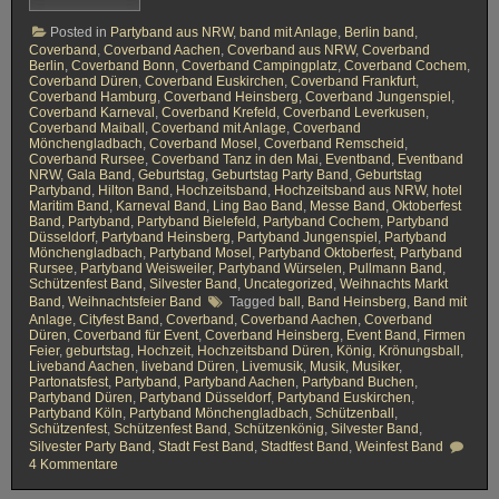
c
h
Posted in
Partyband aus NRW
,
band mit Anlage
,
Berlin band
,
z
Coverband
,
Coverband Aachen
,
Coverband aus NRW
,
Coverband
e
Berlin
,
Coverband Bonn
,
Coverband Campingplatz
,
Coverband Cochem
,
i
Coverband Düren
,
Coverband Euskirchen
,
Coverband Frankfurt
,
t
Coverband Hamburg
,
Coverband Heinsberg
,
Coverband Jungenspiel
,
s
Coverband Karneval
,
Coverband Krefeld
,
Coverband Leverkusen
,
b
Coverband Maiball
,
Coverband mit Anlage
,
Coverband
a
Mönchengladbach
,
Coverband Mosel
,
Coverband Remscheid
,
n
Coverband Rursee
,
Coverband Tanz in den Mai
,
Eventband
,
Eventband
d
NRW
,
Gala Band
,
Geburtstag
,
Geburtstag Party Band
,
Geburtstag
u
Partyband
,
Hilton Band
,
Hochzeitsband
,
Hochzeitsband aus NRW
,
hotel
n
Maritim Band
,
Karneval Band
,
Ling Bao Band
,
Messe Band
,
Oktoberfest
d
Band
,
Partyband
,
Partyband Bielefeld
,
Partyband Cochem
,
Partyband
S
Düsseldorf
,
Partyband Heinsberg
,
Partyband Jungenspiel
,
Partyband
c
Mönchengladbach
,
Partyband Mosel
,
Partyband Oktoberfest
,
Partyband
h
Rursee
,
Partyband Weisweiler
,
Partyband Würselen
,
Pullmann Band
,
ü
Schützenfest Band
,
Silvester Band
,
Uncategorized
,
Weihnachts Markt
t
Band
,
Weihnachtsfeier Band
Tagged
ball
,
Band Heinsberg
,
Band mit
z
Anlage
,
Cityfest Band
,
Coverband
,
Coverband Aachen
,
Coverband
e
Düren
,
Coverband für Event
,
Coverband Heinsberg
,
Event Band
,
Firmen
n
Feier
,
geburtstag
,
Hochzeit
,
Hochzeitsband Düren
,
König
,
Krönungsball
,
f
Liveband Aachen
,
liveband Düren
,
Livemusik
,
Musik
,
Musiker
,
e
Partonatsfest
,
Partyband
,
Partyband Aachen
,
Partyband Buchen
,
s
Partyband Düren
,
Partyband Düsseldorf
,
Partyband Euskirchen
,
t
Partyband Köln
,
Partyband Mönchengladbach
,
Schützenball
,
B
Schützenfest
,
Schützenfest Band
,
Schützenkönig
,
Silvester Band
,
a
Silvester Party Band
,
Stadt Fest Band
,
Stadtfest Band
,
Weinfest Band
n
4 Kommentare
z
d
u
P