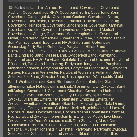
e
Posted in
band mit Anlage
,
Berlin band
,
Coverband
,
Coverband
n
D
Aachen
,
Coverband aus NRW
,
Coverband Berlin
,
Coverband Bonn
,
ü
Coverband Campingplatz
,
Coverband Cochem
,
Coverband Düren
,
r
Coverband Euskirchen
,
Coverband Frankfurt
,
Coverband Hamburg
,
e
Coverband Heinsberg
,
Coverband Jungenspiel
,
Coverband Karneval
,
n
Coverband Krefeld
,
Coverband Leverkusen
,
Coverband Maiball
,
H
Coverband mit Anlage
,
Coverband Mönchengladbach
,
Coverband
e
Mosel
,
Coverband Remscheid
,
Coverband Rursee
,
Coverband Tanz in
i
den Mai
,
Eventband
,
Eventband NRW
,
Gala Band
,
Geburtstag
,
n
Geburtstag Party Band
,
Geburtstag Partyband
,
Hilton Band
,
s
Hochzeitsband
,
Hochzeitsband aus NRW
,
hotel Maritim Band
,
Karneval
b
Band
,
Ling Bao Band
,
Messe Band
,
Oktoberfest Band
,
Partyband
,
e
Partyband aus NRW
,
Partyband Bielefeld
,
Partyband Cochem
,
Partyband
r
Düsseldorf
,
Partyband Heinsberg
,
Partyband Jungenspiel
,
Partyband
g
Mönchengladbach
,
Partyband Mosel
,
Partyband Oktoberfest
,
Partyband
Rursee
,
Partyband Weisweiler
,
Partyband Würselen
,
Pullmann Band
,
Schützenfest Band
,
Silvester Band
,
Uncategorized
,
Weihnachts Markt
Band
,
Weihnachtsfeier Band
Tagged
Alleinunterhalter Glauchau
,
alleinunterhalter Hohenstein Ernstthal
,
Alleinunterhalter Zwickau
,
Band
mit Anlage
,
Coverband
,
Coverband Glauchau
,
Coverband hohenstein
Ernstthal
,
Coverband Zwickau
,
Deejay
,
Discjockey
,
Dj mit Anlage
Zwickau
,
Dj Musik
,
Entertainer Hohenstein Ernstthal
,
Entertainer
Zwickau
,
Eventband
,
Eventband Glauchau
,
Festival
,
gala
,
Gala Dinner
,
geburtstag
,
Gera
,
glauchau
,
Goldene Hochzeit
,
goldhochzeit
,
Hochzeit
,
Hochzeits Band
,
Hochzeitsband
,
Hochzeitsband Hohenstein Ernstthal
,
Hochzeitsband Zwickau
,
hohenstein Ernstthal
,
live Musik
,
Live Musik
Zwickau
,
Musik Duett Glauchau
,
musik Duo Glauchau
,
Musik Duo
Hohenstein Ernstthal
,
Musikduo Glauchau
,
Musikduo Hohenstein
Ernstthal
,
Musiker Hohenstein Ernstthal
,
Partyband
,
Partyband Zwickau
,
Schützenfest
,
Schützenfest band Zwickau
,
Silberhochzeit
,
Stadtfest
,