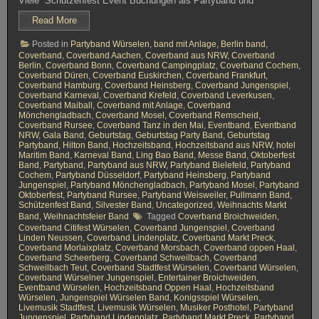
Viele Schützenfest Event Buchungen als Partyband und
v
e
Read More
r
b
Posted in
Partyband Würselen
,
band mit Anlage
,
Berlin band
,
a
Coverband
,
Coverband Aachen
,
Coverband aus NRW
,
Coverband
n
Berlin
,
Coverband Bonn
,
Coverband Campingplatz
,
Coverband Cochem
,
d
Coverband Düren
,
Coverband Euskirchen
,
Coverband Frankfurt
,
A
Coverband Hamburg
,
Coverband Heinsberg
,
Coverband Jungenspiel
,
a
Coverband Karneval
,
Coverband Krefeld
,
Coverband Leverkusen
,
c
Coverband Maiball
,
Coverband mit Anlage
,
Coverband
h
Mönchengladbach
,
Coverband Mosel
,
Coverband Remscheid
,
e
Coverband Rursee
,
Coverband Tanz in den Mai
,
Eventband
,
Eventband
n
NRW
,
Gala Band
,
Geburtstag
,
Geburtstag Party Band
,
Geburtstag
H
Partyband
,
Hilton Band
,
Hochzeitsband
,
Hochzeitsband aus NRW
,
hotel
o
Maritim Band
,
Karneval Band
,
Ling Bao Band
,
Messe Band
,
Oktoberfest
c
Band
,
Partyband
,
Partyband aus NRW
,
Partyband Bielefeld
,
Partyband
h
Cochem
,
Partyband Düsseldorf
,
Partyband Heinsberg
,
Partyband
z
Jungenspiel
,
Partyband Mönchengladbach
,
Partyband Mosel
,
Partyband
e
Oktoberfest
,
Partyband Rursee
,
Partyband Weisweiler
,
Pullmann Band
,
i
Schützenfest Band
,
Silvester Band
,
Uncategorized
,
Weihnachts Markt
t
Band
,
Weihnachtsfeier Band
Tagged
Coverband Broichweiden
,
s
b
Coverband Citifest Würselen
,
Coverband Jungenspiel
,
Coverband
a
Linden Neussen
,
Coverband Lindenplatz
,
Coverband Markt Preck
,
n
Coverband Morlaixplatz
,
Coverband Morsbach
,
Coverband oppen Haal
,
d
Coverband Scheerberg
,
Coverband Schweilbach
,
Coverband
Schweilbach Teut
,
Coverband Stadtfest Würselen
,
Coverband Würselen
,
Coverband Würselner Jungenspiel
,
Entertainer Broichweiden
,
Eventband Würselen
,
Hochzeitsband Oppen Haal
,
Hochzeitsband
Würselen
,
Jungenspiel Würselen Band
,
Konigsspiel Würselen
,
Livemusik Stadtfest
,
Livemusik Würselen
,
Musiker Posthotel
,
Partyband
Jungenspiel
,
Partyband Lindenplatz
,
Partyband Markt Preck
,
Partyband