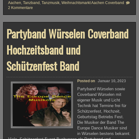
Aachen
,
Tanzband
,
Tanzmusik
,
Weihnachtsmarkt Aachen Coverband
2 Kommentare
z
u
P
a
r
Partyband Würselen Coverband
t
y
b
a
Hochzeitsband und
n
d
S
Schützenfest Band
c
h
ü
t
z
Posted on
Januar 10, 2023
e
n
Partyband Würselen sowie
z
Coverband Würselen mit
e
l
eigener Musik und Licht
t
Technik hat Termine frei für
A
Schützenfest, Hochzeit,
a
c
Geburtstag Betriebs Fest.
h
Die Musiker der Band The
e
Europe Dance Musiker sind
n
in Würselen bestens bekannt.
C
o