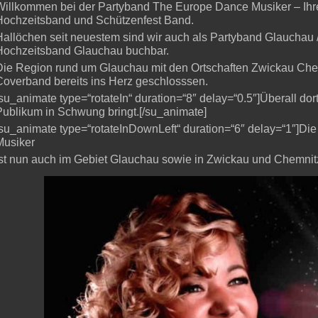
Willkommen bei der Partyband The Europe Dance Musiker – Ihr
Hochzeitsband und Schützenfest Band.
Hallöchen seit neuestem sind wir auch als Partyband Glauchau
Hochzeitsband Glauchau buchbar.
Die Region rund um Glauchau mit den Ortschaften Zwickau Chem
Coverband bereits ins Herz geschlosssen.
[su_animate type=“rotateIn“ duration=“8″ delay=“0.5″]Überall dor
Publikum in Schwung bringt.[/su_animate]
[su_animate type=“rotateInDownLeft“ duration=“6″ delay=“1″]
Musiker
ist nun auch im Gebiet Glauchau sowie in Zwickau und Chemnit