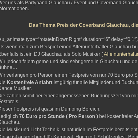
Wer uns als Partyband Glauchau / Event und Coverband Glauc
informationen.
Das Thema Preis der Coverband Glauchau, di
[su_animate type=“rotateInDownRight“ duration=“6″ delay=“0.1″]
als wenn man zum Beispiel einen Alleinunterhalter Glauchau b
Ebenfalls ist ein DJ Glauchau als Solo Musiker (
Alleinunterhalt
Wir jedoch feiern gerne und sind sehr gerne in Glauchau und d
Bühne…
Wir verlangen pro Person einen Festpreis von nur 70 Euro pro St
Die
Kostenfreie Anfahrt
ist gültig für alle Mitglieder und Buc
Dance Musiker.
Sie zahlen somit bei einer angemessenen Buchungszeit von mind
Festpreis.
Dieser Festpreis ist quasi im Dumping Bereich.
Lediglich
70 Euro pro Stunde ( Pro Person )
bei kostenfreier 
Glauchau.
ie Musik und Licht Technik ist natürlich im Festpreis bereits ent
Diese ist ausreichend für Karneval, Hochzeit, Schützenfest, Bet