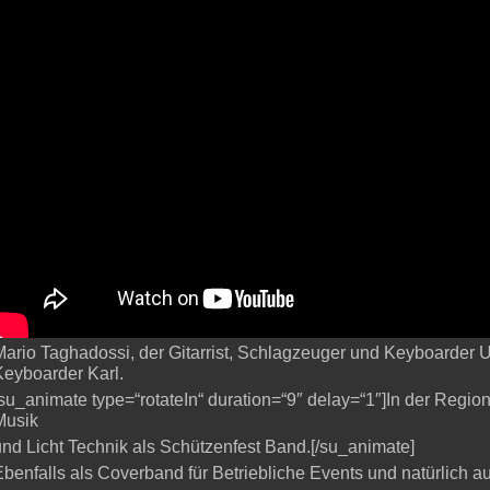
Mario Taghadossi, der Gitarrist, Schlagzeuger und Keyboarder Ul
Keyboarder Karl.
[su_animate type=“rotateIn“ duration=“9″ delay=“1″]In der Regi
Musik
und Licht Technik als Schützenfest Band.[/su_animate]
Ebenfalls als Coverband für Betriebliche Events und natürlich a